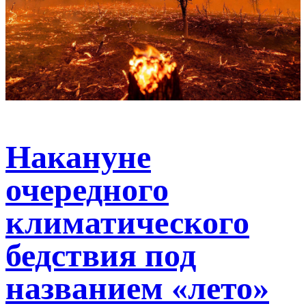
Накануне
очередного
климатического
бедствия под
названием «лето»