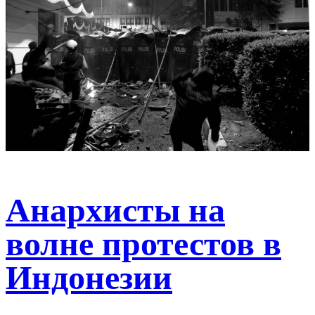
Анархисты на
волне протестов в
Индонезии