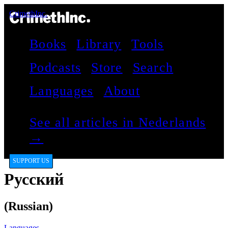
CrimethInc.
Books
Library
Tools
Podcasts
Store
Search
Languages
About
See all articles in Nederlands
→
SUPPORT US
Русский
(Russian)
Languages