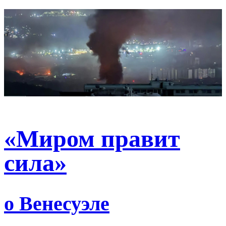
«Миром правит
сила»
о Венесуэле