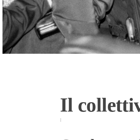
Il collet
: