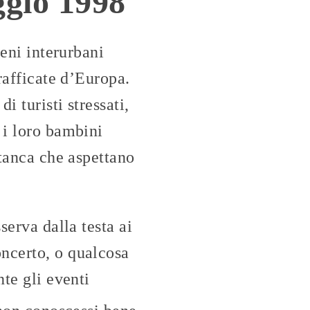
ggio 1998
reni interurbani
rafficate d’Europa.
 turisti stressati,
 i loro bambini
stanca che aspettano
serva dalla testa ai
oncerto, o qualcosa
nte gli eventi