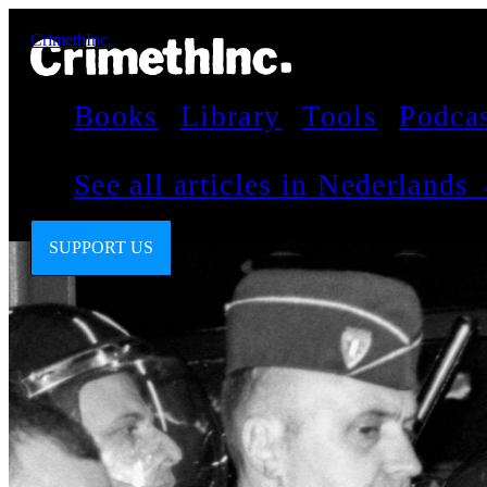
CrimethInc.
Books
Library
Tools
Podca
See all articles in Nederlands
SUPPORT US