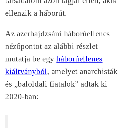
társadalom azon tagjai ellen, akik
ellenzik a háborút.
Az azerbajdzsáni háborúellenes
nézőpontot az alábbi részlet
mutatja be egy
háborúellenes
kiáltványból
, amelyet anarchisták
és „baloldali fiatalok” adtak ki
2020-ban: