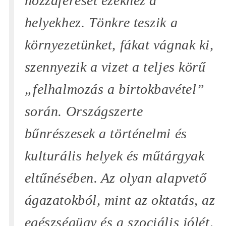
hozzáférését ezekhez a
helyekhez. Tönkre teszik a
környezetünket, fákat vágnak ki,
szennyezik a vizet a teljes körű
„felhalmozás a birtokbavétel”
során. Országszerte
bűnrészesek a történelmi és
kulturális helyek és műtárgyak
eltűnésében. Az olyan alapvető
ágazatokból, mint az oktatás, az
egészségügy és a szociális jólét,