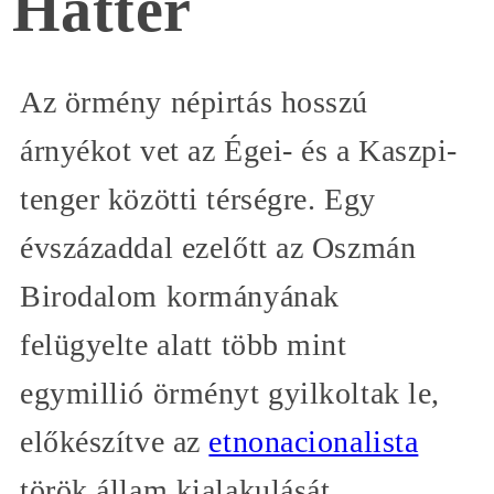
Háttér
Az örmény népirtás hosszú
árnyékot vet az Égei- és a Kaszpi-
tenger közötti térségre. Egy
évszázaddal ezelőtt az Oszmán
Birodalom kormányának
felügyelte alatt több mint
egymillió örményt gyilkoltak le,
előkészítve az
etnonacionalista
török állam kialakulását.