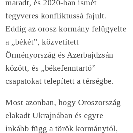
maradt, és 2020-ban ismét
fegyveres konfliktussá fajult.
Eddig az orosz kormány felügyelte
a „békét”, közvetített
Örményország és Azerbajdzsán
között, és „békefenntartó”
csapatokat telepített a térségbe.
Most azonban, hogy Oroszország
elakadt Ukrajnában és egyre
inkább függ a török kormánytól,